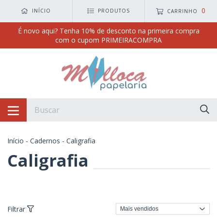
0
INÍCIO
PRODUTOS
CARRINHO
É novo aqui? Tenha 10% de desconto na primeira compra
com o cupom PRIMEIRACOMPRA
Início
-
Cadernos
-
Caligrafia
Caligrafia
Filtrar