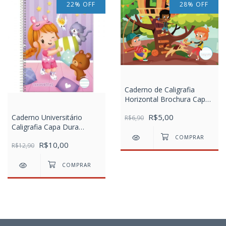
22
%
OFF
28
%
OFF
Caderno de Caligrafia
Horizontal Brochura Capa
Dura Sapeca 40 Folhas
R$5,00
Caderno Universitário
R$6,90
Caligrafia Capa Dura
Ternuritas
R$10,00
R$12,90