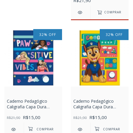
R$21,90
Neuro 40 Folhas Foto
ilustrativa Caderno de
Caligrafia Pauta Ampliada
COMPRAR
32
%
OFF
32
%
OFF
Caderno Pedagógico
Caderno Pedagógico
Caligrafia Capa Dura
Caligrafia Capa Dura
Barbie
Patrulha Canina
R$15,00
R$15,00
R$21,90
R$21,90