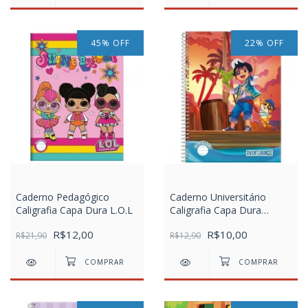
45
%
OFF
22
%
OFF
Caderno Pedagógico
Caderno Universitário
Caligrafia Capa Dura L.O.L
Caligrafia Capa Dura
Venturinos
R$12,00
R$10,00
R$21,90
R$12,90