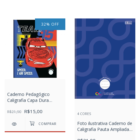
32
%
OFF
Caderno Pedagógico
Caligrafia Capa Dura
Carros
R$15,00
R$21,90
4 CORES
Foto ilustrativa Caderno de
Caligrafia Pauta Ampliada
Brochura Capa Dura Tilibra