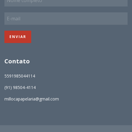
Contato
5591985044114
(91) 98504-4114
millocapapelaria@gmail.com