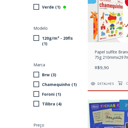
Verde (1)
Modelo
120g/m² - 20fls
(1)
Papel sulfite Bra
75g 210mmx297
100 FL
Marca
R$9,90
Brw (3)
DETALHES
Chamequinho (1)
Foroni (1)
Tilibra (4)
2
Preço