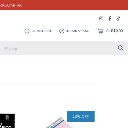
MEIRACOMPRA
0
R$0,00
CADASTRE-SE
INICIAR SESSÃO
-
Artesanato
Coleção Milloca
Pulseira
Eletrônicos
20
%
OFF