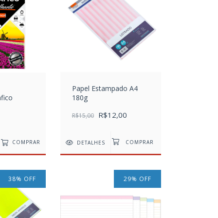
Papel Estampado A4
fico
180g
R$12,00
R$15,00
COMPRAR
DETALHES
38
%
OFF
29
%
OFF