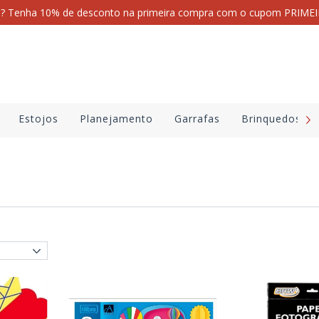
i? Tenha 10% de desconto na primeira compra com o cupom PRI
Estojos
Planejamento
Garrafas
Brinquedos