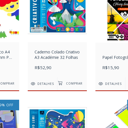
nco A4
Caderno Colado Criativo
mm PT
A3 Académie 32 Folhas
Papel Fotográ
R$52,90
R$15,90
DETALHES
DETALHES
9
%
OFF