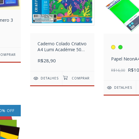
úmero 3
Caderno Colado Criativo
A4 Lumi Académie 50
Folhas
Papel NeonA
R$28,90
R$10
R$16,00
DETALHES
DETALHES
0
%
OFF