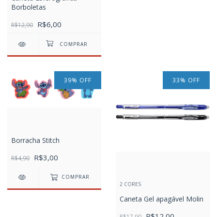
Borboletas
R$6,00
R$12,90
39
%
OFF
33
%
OFF
Borracha Stitch
R$3,00
R$4,90
COMPRAR
2 CORES
Caneta Gel apagável Molin
R$12,00
R$17,90