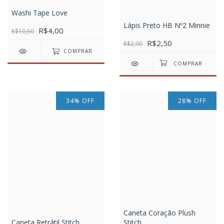
Washi Tape Love
Lápis Preto HB Nº2 Minnie
R$4,00
R$10,50
R$2,50
R$2,90
COMPRAR
34
%
OFF
28
%
OFF
Caneta Coração Plush
Caneta Retrátil Stitch
Stitch