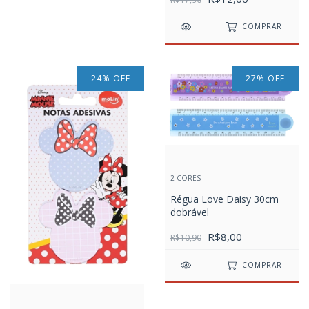
COMPRAR
24
%
OFF
27
%
OFF
2 CORES
Régua Love Daisy 30cm
dobrável
R$8,00
R$10,90
COMPRAR