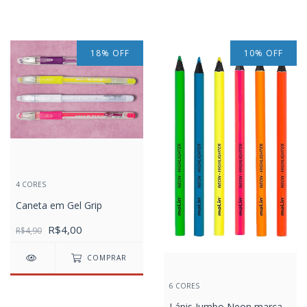
18
%
OFF
10
%
OFF
4 CORES
Caneta em Gel Grip
R$4,00
R$4,90
COMPRAR
6 CORES
Lápis Jumbo Neon marca