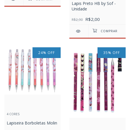
Lapis Preto HB by Sof -
Unidade
R$2,00
R$2,90
24
%
OFF
35
%
OFF
4 CORES
Lapiseira Borboletas Molin