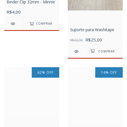
Binder Clip 32mm - Minnie
R$4,00
COMPRAR
Suporte para Washitape
R$25,00
R$32,90
62
%
OFF
14
%
OFF