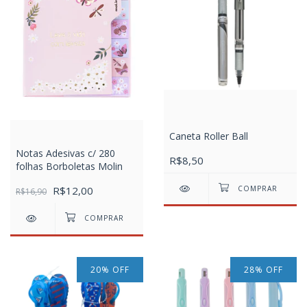
Caneta Roller Ball
Notas Adesivas c/ 280
R$8,50
folhas Borboletas Molin
R$12,00
R$16,90
20
%
OFF
28
%
OFF