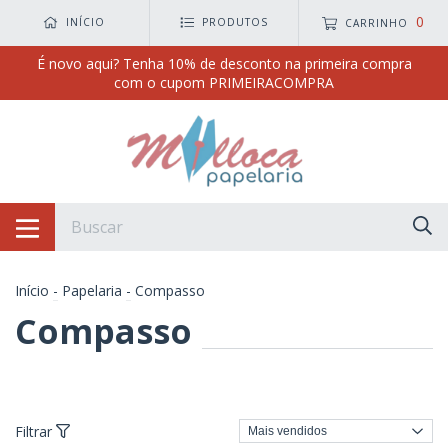
0
INÍCIO
PRODUTOS
CARRINHO
É novo aqui? Tenha 10% de desconto na primeira compra
com o cupom PRIMEIRACOMPRA
Início
-
Papelaria
-
Compasso
Compasso
Filtrar