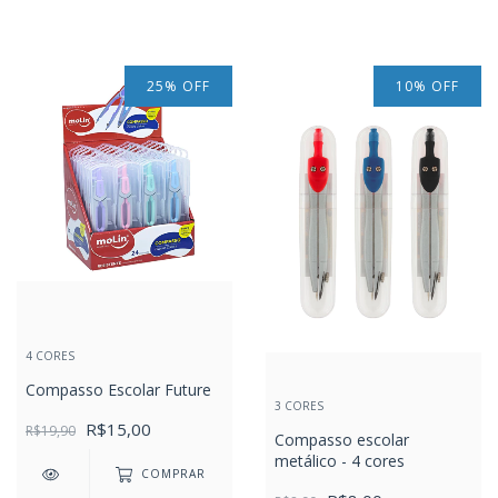
25
%
OFF
10
%
OFF
4 CORES
Compasso Escolar Future
3 CORES
R$15,00
R$19,90
Compasso escolar
metálico - 4 cores
COMPRAR