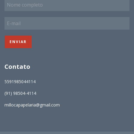
Contato
5591985044114
(91) 98504-4114
millocapapelaria@gmail.com