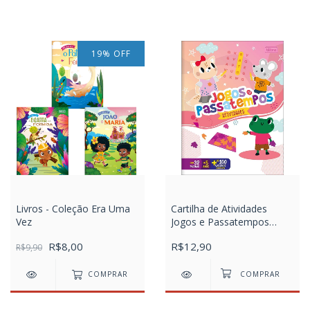
19
%
OFF
Livros - Coleção Era Uma
Cartilha de Atividades
Vez
Jogos e Passatempos
Aprender, Brincar e Colorir
R$8,00
R$12,90
R$9,90
16 Folhas
COMPRAR