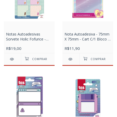
Notas Autoadesivas
Nota Autoadesiva - 75mm
Sorvete Holic Fofurice -
X 75mm - Cart C/1 Bloco X
Cartela com 6 Blocos X 20
50 Fls - Barbie O Filme
R$19,00
R$11,90
Folhas