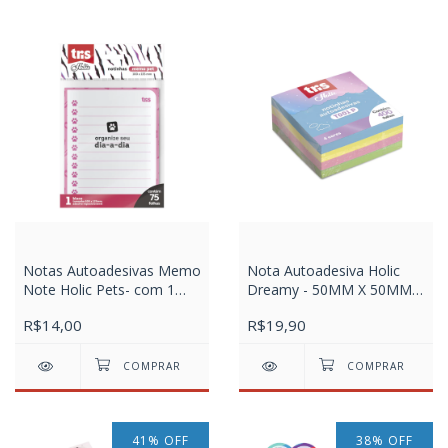
Notas Autoadesivas Memo
Nota Autoadesiva Holic
Note Holic Pets- com 1
Dreamy - 50MM X 50MM -
Bloco X 75 Folhas
Poly C/1 Cubo C/400 Fls
R$14,00
R$19,90
41
%
OFF
38
%
OFF