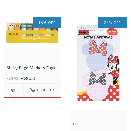
19
%
OFF
24
%
OFF
Sticky Page Markers Eagle
R$8,00
R$9,90
COMPRAR
3 CORES