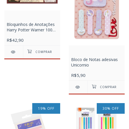
Bloquinhos de Anotações
Harry Potter Warner 100
com 5 Modelos
R$42,90
Bloco de Notas adesivas
Unicornio
R$5,90
19
%
OFF
30
%
OFF