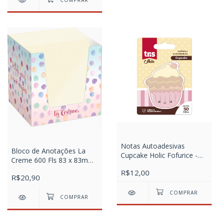
Notas Autoadesivas
Bloco de Anotações La
Cupcake Holic Fofurice -
Creme 600 Fls 83 x 83mm
Cartela com 1 Bloco X 50
Sortido
R$12,00
Folhas
R$20,90