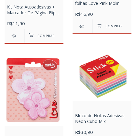
folhas Love Pink Molin
Kit Nota Autoadesivas +
Marcador De Página Flip
R$16,90
Holic Forever 2000 - Poly
R$11,90
C/5 Blocos x 20 Fls
Bloco de Notas Adesivas
Neon Cubo Mix
R$30,90