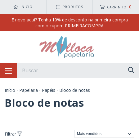
0
INÍCIO
PRODUTOS
CARRINHO
É novo aqui? Tenha 10% de desconto na primeira compra
com o cupom PRIMEIRACOMPRA
Início
-
Papelaria
-
Papéis
-
Bloco de notas
Bloco de notas
Filtrar