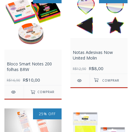
Notas Adesivas Now
United Molin
Bloco Smart Notes 200
R$8,00
R$12,90
folhas BRW
R$10,00
R$16,90
COMPRAR
25
%
OFF