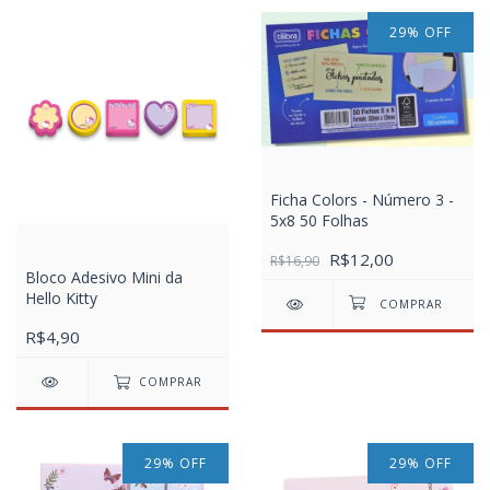
29
%
OFF
Ficha Colors - Número 3 -
5x8 50 Folhas
R$12,00
R$16,90
Bloco Adesivo Mini da
Hello Kitty
R$4,90
COMPRAR
29
%
OFF
29
%
OFF