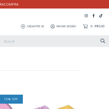
MEIRACOMPRA
0
R$0,00
CADASTRE-SE
INICIAR SESSÃO
-
Artesanato
Coleção Milloca
Pulseira
Eletrônicos
15
%
OFF