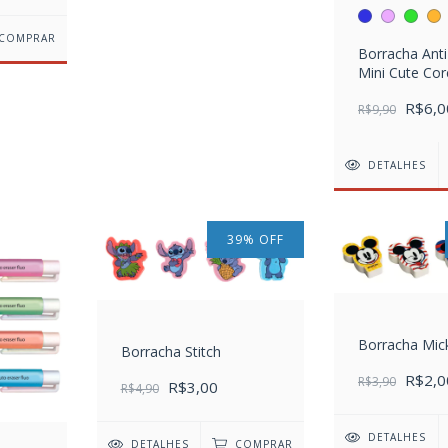
COMPRAR
Borracha Anti
Mini Cute Cor
Sortidas
R$6,0
R$9,90
DETALHES
39
%
OFF
Borracha Mic
Borracha Stitch
R$2,0
R$3,90
R$3,00
R$4,90
DETALHES
DETALHES
COMPRAR