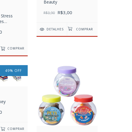
Beauty
R$3,00
R$3,90
 Stress
es
DETALHES
0
COMPRAR
49
%
OFF
key
0
COMPRAR