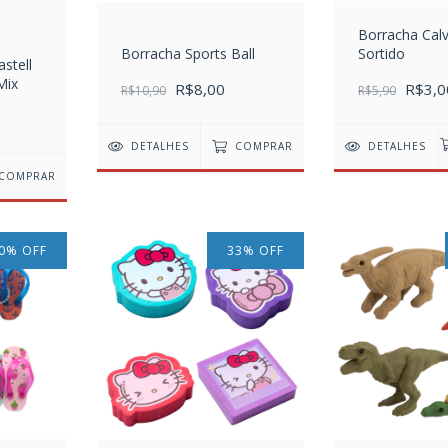
Borracha Calv
Borracha Sports Ball
Sortido
stell
Mix
R$8,00
R$3,0
R$10,90
R$5,90
DETALHES
COMPRAR
DETALHES
COMPRAR
0
%
OFF
33
%
OFF