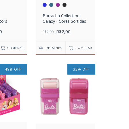
Borracha Collection
tors
Galaxy - Cores Sortidas
0
R$2,00
R$2,90
COMPRAR
DETALHES
COMPRAR
49
%
OFF
33
%
OFF