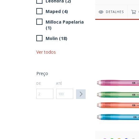
Leonora (2)
Maped (4)
DETALHES
Milloca Papelaria
(1)
Molin (18)
Ver todos
Preço
DE
ATÉ