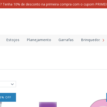
i? Tenha 10% de desconto na primeira compra com o cupom PRI
Estojos
Planejamento
Garrafas
Brinquedos
3
%
OFF