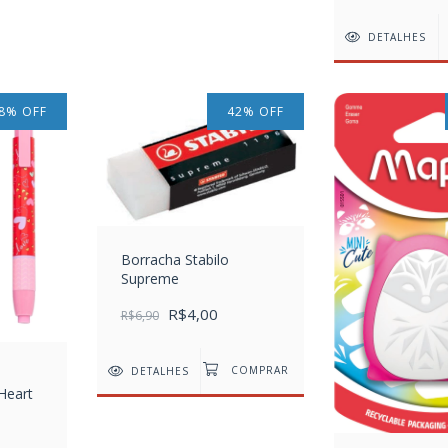
DETALHES
8
%
OFF
42
%
OFF
Borracha Stabilo
Supreme
R$4,00
R$6,90
DETALHES
Heart