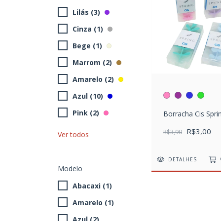
Lilás (3)
Cinza (1)
Bege (1)
Marrom (2)
Amarelo (2)
Azul (10)
Pink (2)
Borracha Cis Spri
R$3,00
R$3,90
Ver todos
DETALHES
Modelo
Abacaxi (1)
Amarelo (1)
Azul (2)