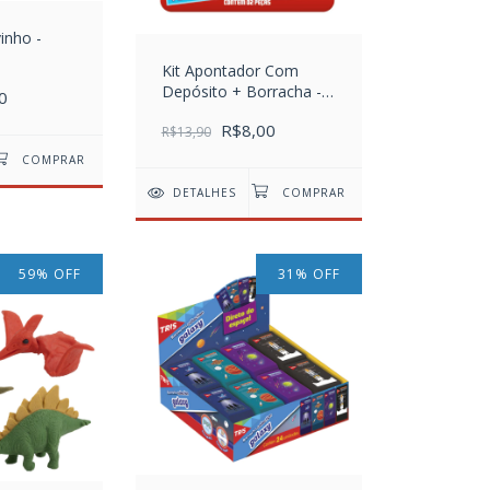
inho -
Kit Apontador Com
Depósito + Borracha -
0
Cart C/2 pcs - Patrulha
R$8,00
Canina
R$13,90
DETALHES
59
%
OFF
31
%
OFF