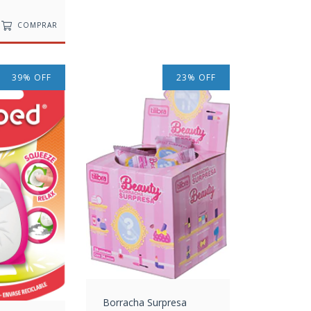
COMPRAR
39
%
OFF
23
%
OFF
Borracha Surpresa