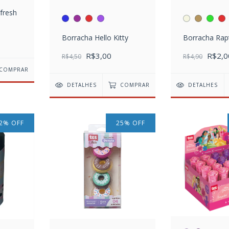
fresh
Borracha Hello Kitty
Borracha Rap
R$3,00
R$2,0
R$4,50
R$4,90
COMPRAR
DETALHES
COMPRAR
DETALHES
2
%
OFF
25
%
OFF