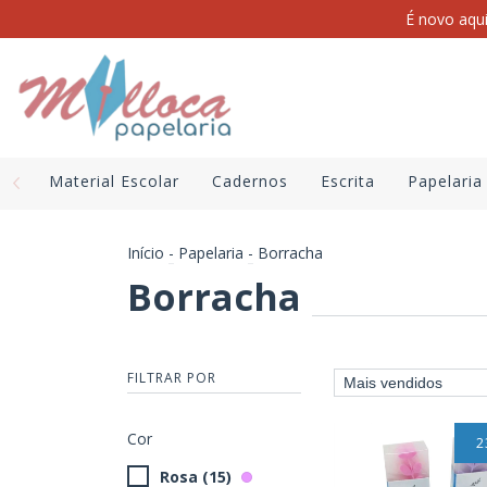
É novo aqu
Material Escolar
Cadernos
Escrita
Papelaria
Início
-
Papelaria
-
Borracha
Borracha
FILTRAR POR
Cor
2
Rosa (15)