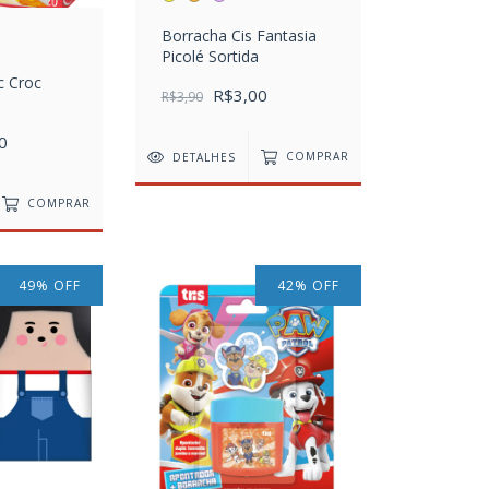
Borracha Cis Fantasia
Picolé Sortida
c Croc
R$3,00
R$3,90
0
DETALHES
COMPRAR
COMPRAR
49
%
OFF
42
%
OFF