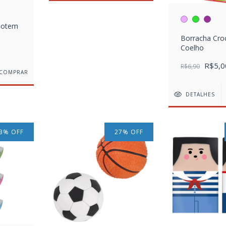
Totem
Borracha Cro
Coelho
R$5,0
R$6,90
COMPRAR
DETALHES
3
%
OFF
27
%
OFF