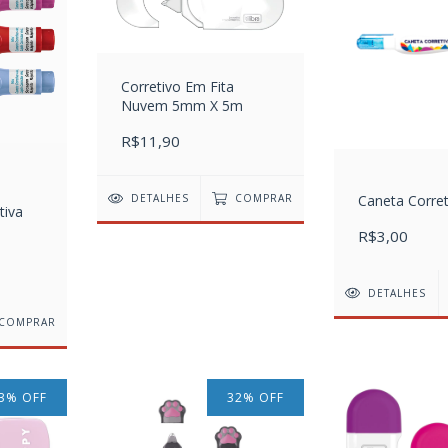
Corretivo Em Fita
Nuvem 5mm X 5m
R$11,90
Caneta Corret
DETALHES
COMPRAR
tiva
R$3,00
DETALHES
COMPRAR
3
%
OFF
32
%
OFF