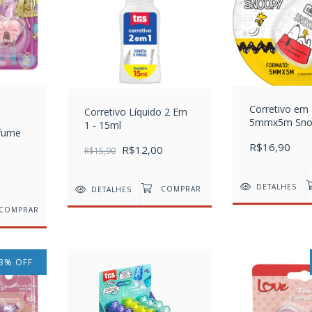
Corretivo em 
Corretivo Líquido 2 Em
5mmx5m Sno
1 - 15ml
rfume
Blister com 1
R$16,90
R$12,00
R$15,90
DETALHES
DETALHES
COMPRAR
3
%
OFF