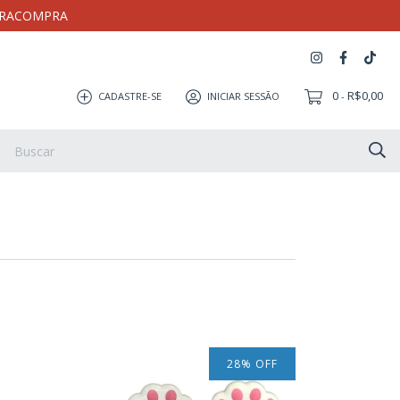
MEIRACOMPRA
0
R$0,00
CADASTRE-SE
INICIAR SESSÃO
-
Artesanato
Coleção Milloca
Pulseira
Eletrônicos
28
%
OFF