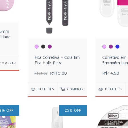
a 5mm
nidade
Fita Corretiva + Cola Em
Corretivo em 
Fita Holic Pets
5mmx6m Lun
COMPRAR
R$15,00
R$14,90
R$21,90
DETALHES
COMPRAR
DETALHES
3
%
OFF
25
%
OFF