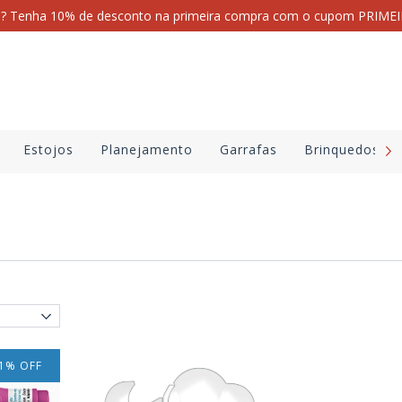
i? Tenha 10% de desconto na primeira compra com o cupom PRI
Estojos
Planejamento
Garrafas
Brinquedos
1
%
OFF