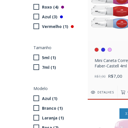
Roxo (4)
Azul (3)
Vermelho (1)
Tamanho
5ml (1)
Mini Caneta Corre
Faber-Castell 4ml
7ml (1)
R$7,00
R$7,90
Modelo
DETALHES
Azul (1)
Branco (1)
3
Laranja (1)
Rosa (2)