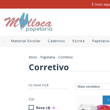
É novo aqu
Material Escolar
Cadernos
Escrita
Papelaria
Início
-
Papelaria
-
Corretivo
Corretivo
FILTRAR POR
Cor
1
Rosa (4)