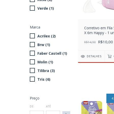
Verde (1)
Marca
Corretivo em Fil
X 6m Happy - 1 u
Acrilex (2)
R$10,00
R$14,90
Brw (1)
Faber Castell (1)
DETALHES
Molin (1)
Tilibra (3)
Tris (6)
Preço
4
DE
ATÉ