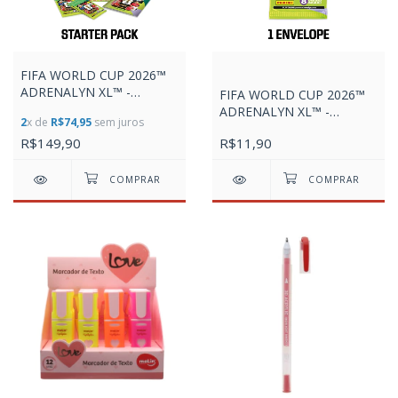
FIFA WORLD CUP 2026™
ADRENALYN XL™ -
FIFA WORLD CUP 2026™
STARTER PACK
ADRENALYN XL™ -
2
x de
R$74,95
sem juros
ENVELOPE 8 CARDS +
R$149,90
R$11,90
CUPOM