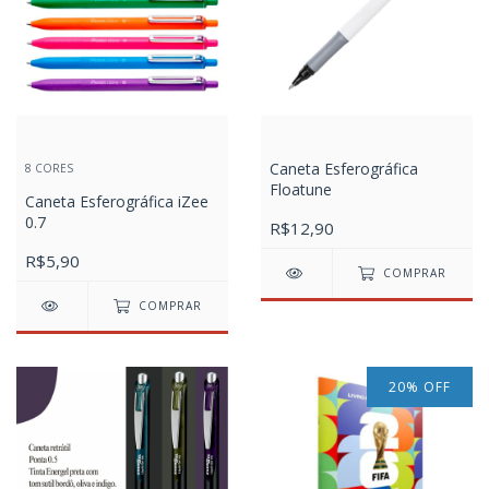
Caneta Esferográfica
8 CORES
Floatune
Caneta Esferográfica iZee
0.7
R$12,90
R$5,90
COMPRAR
COMPRAR
20
%
OFF