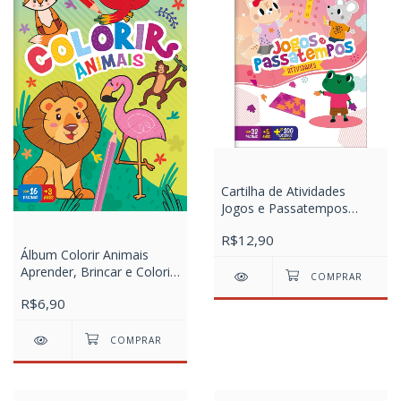
Cartilha de Atividades
Jogos e Passatempos
Aprender, Brincar e Colorir
R$12,90
16 Folhas
Álbum Colorir Animais
Aprender, Brincar e Colorir
8 Folhas
R$6,90