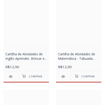
Cartilha de Atividades de
Cartilha de Atividades de
Inglês Aprender, Brincar e
Matemática - Tabuada
Colorir 16 Folhas
Aprender, Brincar e Colorir
R$12,90
R$12,90
16 Folhas