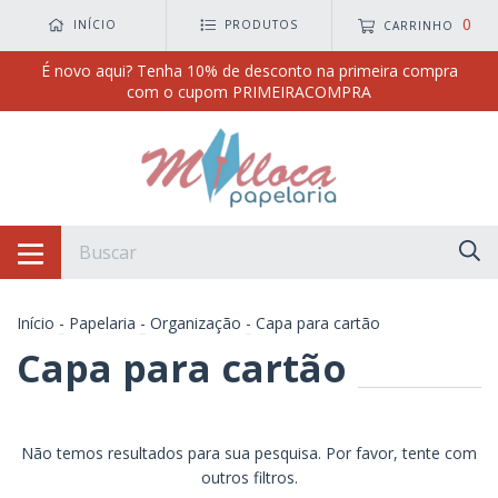
0
INÍCIO
PRODUTOS
CARRINHO
É novo aqui? Tenha 10% de desconto na primeira compra
com o cupom PRIMEIRACOMPRA
Início
-
Papelaria
-
Organização
-
Capa para cartão
Capa para cartão
Não temos resultados para sua pesquisa. Por favor, tente com
outros filtros.