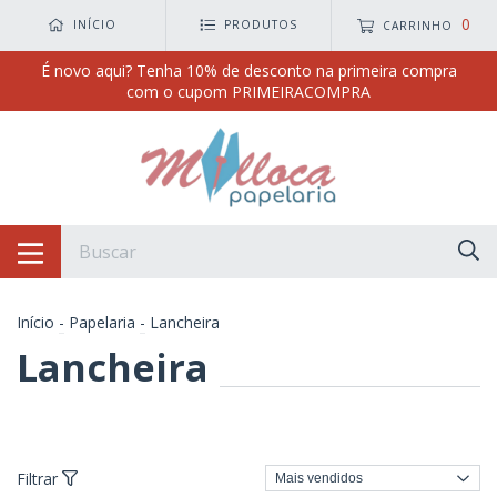
0
INÍCIO
PRODUTOS
CARRINHO
É novo aqui? Tenha 10% de desconto na primeira compra
com o cupom PRIMEIRACOMPRA
Início
-
Papelaria
-
Lancheira
Lancheira
Filtrar