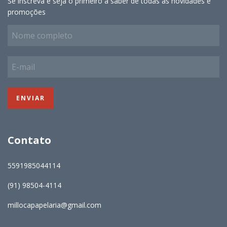
Se inscreva e seja o primeiro a saber de todas as novidades e
promoções
Contato
5591985044114
(91) 98504-4114
millocapapelaria@gmail.com