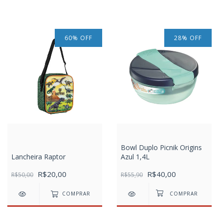
60
%
OFF
28
%
OFF
Bowl Duplo Picnik Origins
Lancheira Raptor
Azul 1,4L
R$20,00
R$40,00
R$50,00
R$55,90
COMPRAR