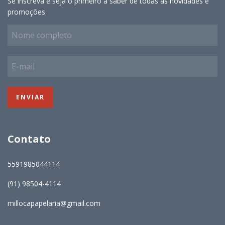
Se inscreva e seja o primeiro a saber de todas as novidades e
promoções
Contato
5591985044114
(91) 98504-4114
millocapapelaria@gmail.com