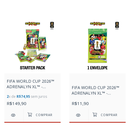
FIFA WORLD CUP 2026™
ADRENALYN XL™ -
FIFA WORLD CUP 2026™
STARTER PACK
ADRENALYN XL™ -
2
x de
R$74,95
sem juros
ENVELOPE 8 CARDS +
R$149,90
R$11,90
CUPOM