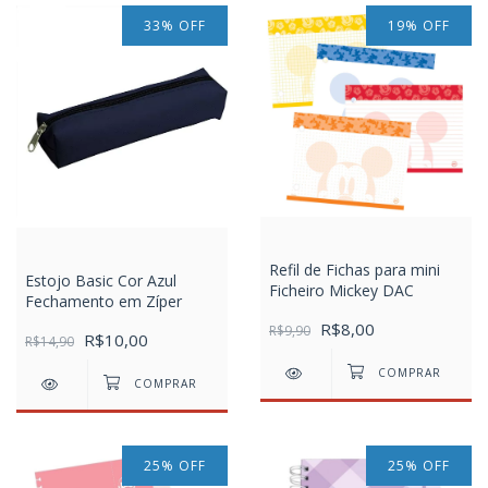
33
%
OFF
19
%
OFF
Refil de Fichas para mini
Estojo Basic Cor Azul
Ficheiro Mickey DAC
Fechamento em Zíper
R$8,00
R$9,90
R$10,00
R$14,90
25
%
OFF
25
%
OFF