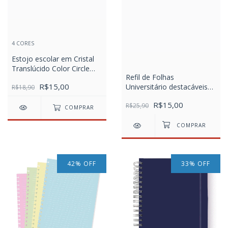
4 CORES
Estojo escolar em Cristal
Translúcido Color Circle
Refil de Folhas
DAC
R$15,00
Universitário destacáveis
R$18,90
(tira e põe) com 48 Folhas
R$15,00
Caderno SMART
R$25,90
COMPRAR
42
%
OFF
33
%
OFF