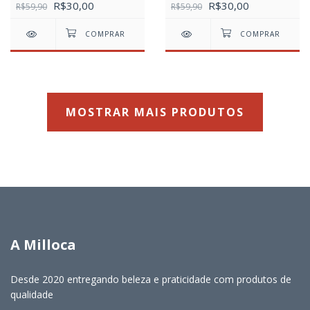
R$30,00
R$30,00
Mickey
R$59,90
Minnie
R$59,90
MOSTRAR MAIS PRODUTOS
A Milloca
Desde 2020 entregando beleza e praticidade com produtos de
qualidade