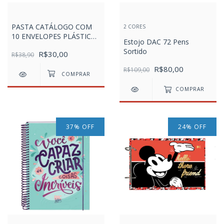
PASTA CATÁLOGO COM
2 CORES
10 ENVELOPES PLÁSTICOS
Estojo DAC 72 Pens
- HARRY POTTER
Sortido
R$30,00
R$38,90
R$80,00
R$109,00
COMPRAR
37
%
OFF
24
%
OFF