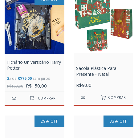
Fichário Universitário Harry
Potter
Sacola Plástica Para
Presente - Natal
2
x de
R$75,00
sem juros
R$9,00
R$150,00
R$169,90
COMPRAR
29
%
OFF
33
%
OFF