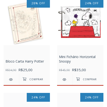
28
%
OFF
24
%
OFF
Mini Fichário Horizontal
Bloco Carta Harry Potter
Snoopy
R$25,00
R$35,00
R$34,90
R$45,90
24
%
OFF
24
%
OFF