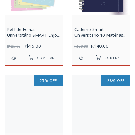
Refil de Folhas
Caderno Smart
Universitário SMART Enjoy
Universitário 10 Matérias
destacáveis (tira e põe)
com Folhas Tira e Põe
R$15,00
R$40,00
com 48 Folhas
R$25,90
DAC Vision Azul
R$59,90
25
%
OFF
28
%
OFF