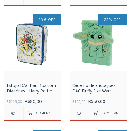
33
%
OFF
23
%
OFF
Estojo DAC Baú Box com
Caderno de anotações
Divisórias - Harry Potter
DAC Fluffy Star Wars
Mandalorian
R$80,00
R$50,00
R$119,00
R$65,00