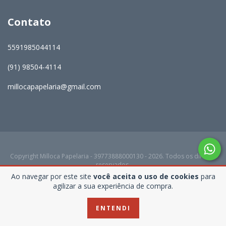
Contato
5591985044114
(91) 98504-4114
millocapapelaria@gmail.com
Copyright Milloca Papelaria - 39773888000130 - 2026. Todos os direitos
reservados.
Ao navegar por este site
você aceita o uso de cookies
para
agilizar a sua experiência de compra.
ENTENDI