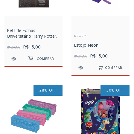
Refil de Folhas
Universitário Harry Potter
4 CORES
com 96 unid
Estojo Neon
R$15,00
R$24,90
R$15,00
R$21,90
COMPRAR
28
%
OFF
30
%
OFF