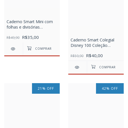
Caderno Smart Mini com
folhas e divisórias
reposicionáveis DAC ALL
R$35,00
BLACK
R$49,90
Caderno Smart Colegial
Disney 100 Coleção
Especial
R$40,00
R$59,90
21
%
OFF
42
%
OFF