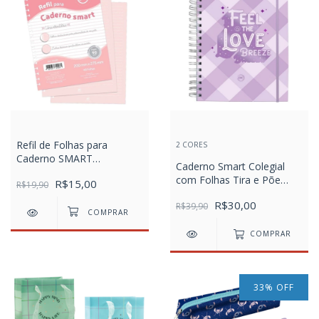
Refil de Folhas para
2 CORES
Caderno SMART
Caderno Smart Colegial
Universitário Rosa C/
com Folhas Tira e Põe
R$15,00
Linhas Brancas
R$19,90
DAC Breeze
R$30,00
R$39,90
COMPRAR
33
%
OFF