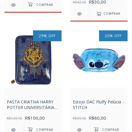
R$30,00
R$42,90
COMPRAR
29
%
OFF
20
%
OFF
PASTA CRIATIVA HARRY
Estojo DAC Fluffy Pelúcia -
POTTER UNIVERSITÁRIA
STITCH
COM BOLSOS INTERNOS
R$100,00
R$80,00
R$139,90
R$99,90