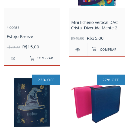
Mini ficheiro vertical DAC
Cristal Divertida Mente 2 -
4 CORES
com 80 folhas decoradas
Estojo Breeze
R$35,00
R$49,90
R$15,00
R$20,90
COMPRAR
23
%
OFF
27
%
OFF