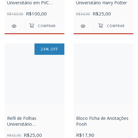
Universitário em PVC
Universitário Harry Potter
Cristal com 192 Folhas
R$100,00
R$25,00
DivertidaMente 2 -
R$169,90
R$34,90
Fechamento em Botão
24
%
OFF
Refil de Folhas
Bloco Ficha de Anotações
Universitário
Pooh
Divertidamente
R$25,00
R$17,90
R$32,90