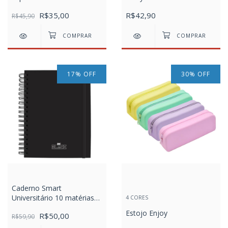
Folhas 90gr Harry Potter
com 5 Modelos
R$35,00
R$42,90
R$45,90
17
%
OFF
30
%
OFF
Caderno Smart
Universitário 10 matérias
4 CORES
com folhas tira e põe DAC
Estojo Enjoy
R$50,00
All Black
R$59,90