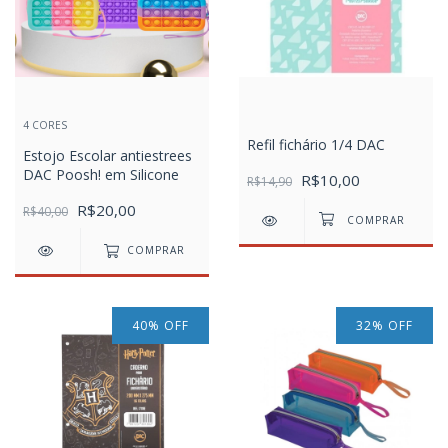
4 CORES
Refil fichário 1/4 DAC
Estojo Escolar antiestrees
DAC Poosh! em Silicone
R$10,00
R$14,90
R$20,00
R$40,00
COMPRAR
40
%
OFF
32
%
OFF