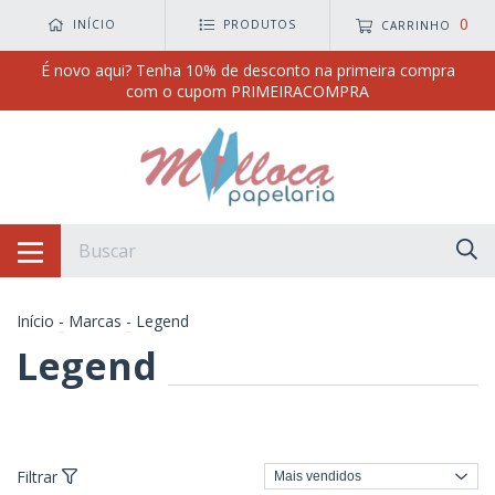
0
INÍCIO
PRODUTOS
CARRINHO
É novo aqui? Tenha 10% de desconto na primeira compra
com o cupom PRIMEIRACOMPRA
Início
-
Marcas
-
Legend
Legend
Filtrar