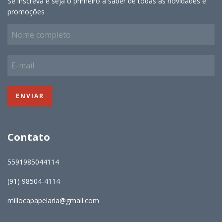
Se inscreva e seja o primeiro a saber de todas as novidades e
promoções
Contato
5591985044114
(91) 98504-4114
millocapapelaria@gmail.com