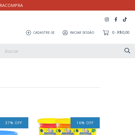
MEIRACOMPRA
0
R$0,00
CADASTRE-SE
INICIAR SESSÃO
-
Artesanato
Coleção Milloca
Pulseira
Eletrônicos
37
%
OFF
16
%
OFF