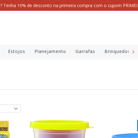
i? Tenha 10% de desconto na primeira compra com o cupom PRI
Estojos
Planejamento
Garrafas
Brinquedos