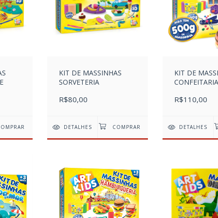
AS
KIT DE MASSINHAS
KIT DE MASS
E
SORVETERIA
CONFEITARI
R$80,00
R$110,00
DETALHES
DETALHES