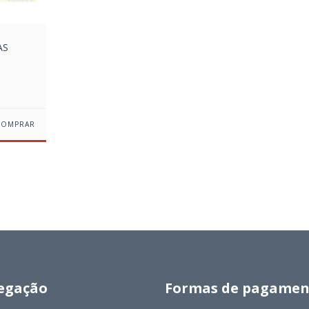
AS
egação
Formas de pagamen